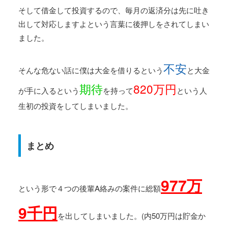
そして借金して投資するので、毎月の返済分は先に吐き
出して対応しますよという言葉に後押しをされてしまい
ました。
不安
そんな危ない話に僕は大金を借りるという
と大金
期待
820万円
が手に入るという
を持って
という人
生初の投資をしてしまいました。
まとめ
977万
という形で４つの後輩A絡みの案件に総額
9千円
を出してしまいました。(内50万円は貯金か