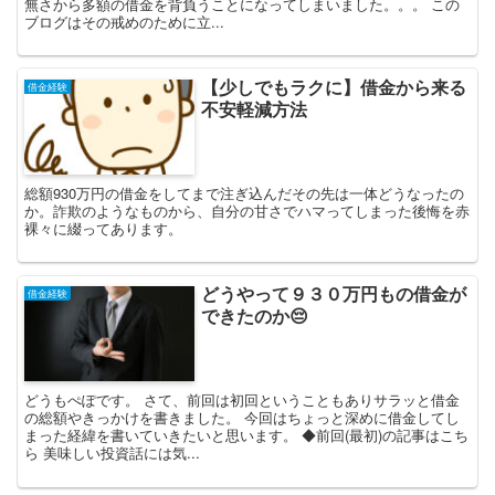
無さから多額の借金を背負うことになってしまいました。。。 この
ブログはその戒めのために立...
【少しでもラクに】借金から来る
借金経験
不安軽減方法
総額930万円の借金をしてまで注ぎ込んだその先は一体どうなったの
か。詐欺のようなものから、自分の甘さでハマってしまった後悔を赤
裸々に綴ってあります。
どうやって９３０万円もの借金が
借金経験
できたのか😔
どうもぺぽです。 さて、前回は初回ということもありサラッと借金
の総額やきっかけを書きました。 今回はちょっと深めに借金してし
まった経緯を書いていきたいと思います。 ◆前回(最初)の記事はこち
ら 美味しい投資話には気...