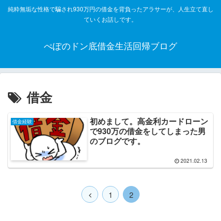
純粋無垢な性格で騙され930万円の借金を背負ったアラサーが、人生立て直し
ていくお話しです。
ぺぽのドン底借金生活回帰ブログ
借金
初めまして。高金利カードローン
借金経験
で930万の借金をしてしまった男
のブログです。
2021.02.13
1
2